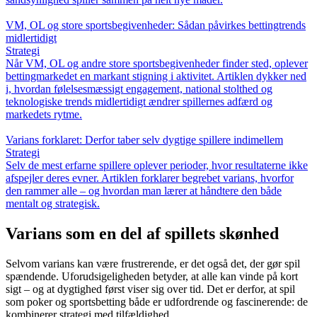
VM, OL og store sportsbegivenheder: Sådan påvirkes bettingtrends
midlertidigt
Strategi
Når VM, OL og andre store sportsbegivenheder finder sted, oplever
bettingmarkedet en markant stigning i aktivitet. Artiklen dykker ned
i, hvordan følelsesmæssigt engagement, national stolthed og
teknologiske trends midlertidigt ændrer spillernes adfærd og
markedets rytme.
Varians forklaret: Derfor taber selv dygtige spillere indimellem
Strategi
Selv de mest erfarne spillere oplever perioder, hvor resultaterne ikke
afspejler deres evner. Artiklen forklarer begrebet varians, hvorfor
den rammer alle – og hvordan man lærer at håndtere den både
mentalt og strategisk.
Varians som en del af spillets skønhed
Selvom varians kan være frustrerende, er det også det, der gør spil
spændende. Uforudsigeligheden betyder, at alle kan vinde på kort
sigt – og at dygtighed først viser sig over tid. Det er derfor, at spil
som poker og sportsbetting både er udfordrende og fascinerende: de
kombinerer strategi med tilfældighed.