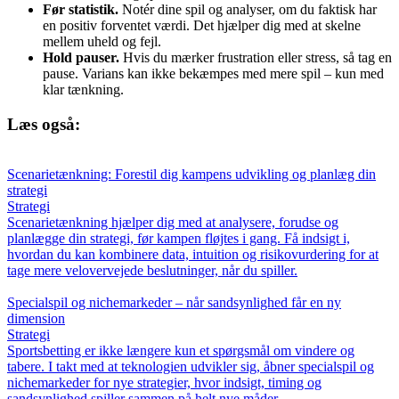
Før statistik.
Notér dine spil og analyser, om du faktisk har
en positiv forventet værdi. Det hjælper dig med at skelne
mellem uheld og fejl.
Hold pauser.
Hvis du mærker frustration eller stress, så tag en
pause. Varians kan ikke bekæmpes med mere spil – kun med
klar tænkning.
Læs også:
Scenarietænkning: Forestil dig kampens udvikling og planlæg din
strategi
Strategi
Scenarietænkning hjælper dig med at analysere, forudse og
planlægge din strategi, før kampen fløjtes i gang. Få indsigt i,
hvordan du kan kombinere data, intuition og risikovurdering for at
tage mere velovervejede beslutninger, når du spiller.
Specialspil og nichemarkeder – når sandsynlighed får en ny
dimension
Strategi
Sportsbetting er ikke længere kun et spørgsmål om vindere og
tabere. I takt med at teknologien udvikler sig, åbner specialspil og
nichemarkeder for nye strategier, hvor indsigt, timing og
sandsynlighed spiller sammen på helt nye måder.