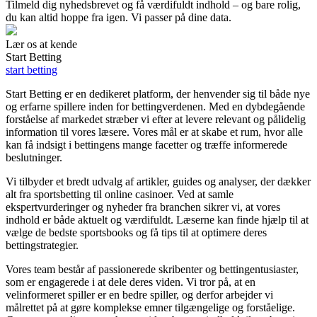
Tilmeld dig nyhedsbrevet og få værdifuldt indhold – og bare rolig,
du kan altid hoppe fra igen. Vi passer på dine data.
Lær os at kende
Start Betting
start betting
Start Betting er en dedikeret platform, der henvender sig til både nye
og erfarne spillere inden for bettingverdenen. Med en dybdegående
forståelse af markedet stræber vi efter at levere relevant og pålidelig
information til vores læsere. Vores mål er at skabe et rum, hvor alle
kan få indsigt i bettingens mange facetter og træffe informerede
beslutninger.
Vi tilbyder et bredt udvalg af artikler, guides og analyser, der dækker
alt fra sportsbetting til online casinoer. Ved at samle
ekspertvurderinger og nyheder fra branchen sikrer vi, at vores
indhold er både aktuelt og værdifuldt. Læserne kan finde hjælp til at
vælge de bedste sportsbooks og få tips til at optimere deres
bettingstrategier.
Vores team består af passionerede skribenter og bettingentusiaster,
som er engagerede i at dele deres viden. Vi tror på, at en
velinformeret spiller er en bedre spiller, og derfor arbejder vi
målrettet på at gøre komplekse emner tilgængelige og forståelige.