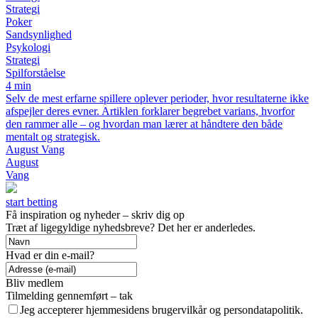
Strategi
Poker
Sandsynlighed
Psykologi
Strategi
Spilforståelse
4 min
Selv de mest erfarne spillere oplever perioder, hvor resultaterne ikke
afspejler deres evner. Artiklen forklarer begrebet varians, hvorfor
den rammer alle – og hvordan man lærer at håndtere den både
mentalt og strategisk.
August Vang
August
Vang
start betting
Få inspiration og nyheder – skriv dig op
Træt af ligegyldige nyhedsbreve? Det her er anderledes.
Hvad er din e-mail?
Bliv medlem
Tilmelding gennemført – tak
Jeg accepterer hjemmesidens brugervilkår og persondatapolitik.