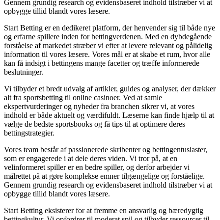
Gennem grundig research og evidensbaseret indhold tilstræber vi at
opbygge tillid blandt vores læsere.
Start Betting er en dedikeret platform, der henvender sig til både nye
og erfarne spillere inden for bettingverdenen. Med en dybdegående
forståelse af markedet stræber vi efter at levere relevant og pålidelig
information til vores læsere. Vores mål er at skabe et rum, hvor alle
kan få indsigt i bettingens mange facetter og træffe informerede
beslutninger.
Vi tilbyder et bredt udvalg af artikler, guides og analyser, der dækker
alt fra sportsbetting til online casinoer. Ved at samle
ekspertvurderinger og nyheder fra branchen sikrer vi, at vores
indhold er både aktuelt og værdifuldt. Læserne kan finde hjælp til at
vælge de bedste sportsbooks og få tips til at optimere deres
bettingstrategier.
Vores team består af passionerede skribenter og bettingentusiaster,
som er engagerede i at dele deres viden. Vi tror på, at en
velinformeret spiller er en bedre spiller, og derfor arbejder vi
målrettet på at gøre komplekse emner tilgængelige og forståelige.
Gennem grundig research og evidensbaseret indhold tilstræber vi at
opbygge tillid blandt vores læsere.
Start Betting eksisterer for at fremme en ansvarlig og bæredygtig
bettingkultur. Vi opfordrer til moderat spil og tilbyder ressourcer til