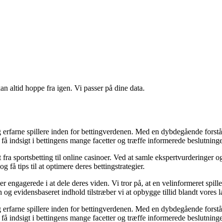
n altid hoppe fra igen. Vi passer på dine data.
g erfarne spillere inden for bettingverdenen. Med en dybdegående forståel
 få indsigt i bettingens mange facetter og træffe informerede beslutninge
lt fra sportsbetting til online casinoer. Ved at samle ekspertvurderinger 
 få tips til at optimere deres bettingstrategier.
 engagerede i at dele deres viden. Vi tror på, at en velinformeret spiller
g evidensbaseret indhold tilstræber vi at opbygge tillid blandt vores l
g erfarne spillere inden for bettingverdenen. Med en dybdegående forståel
 få indsigt i bettingens mange facetter og træffe informerede beslutninge