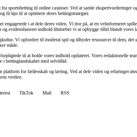
lt fra sportsbetting til online casinoer. Ved at samle ekspertvurderinger 
 få tips til at optimere deres bettingstrategier.
 engagerede i at dele deres viden. Vi tror på, at en velinformeret spiller
g evidensbaseret indhold tilstræber vi at opbygge tillid blandt vores l
ultur. Vi opfordrer til moderat spil og tilbyder ressourcer til dem, der ø
kker måde.
i forpligtede til at holde vores indhold opdateret. Vores redaktionelle 
e i bettinglandskabet med selvtillid.
en platform for fællesskab og læring. Ved at dele viden og erfaringer øns
ngens verden.
terest
TikTok
Mail
RSS