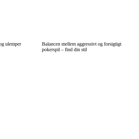
 og ulemper
Balancen mellem aggressivt og forsigtigt
pokerspil – find din stil