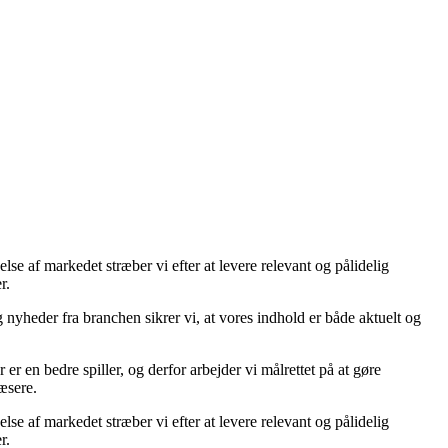
se af markedet stræber vi efter at levere relevant og pålidelig
r.
og nyheder fra branchen sikrer vi, at vores indhold er både aktuelt og
 er en bedre spiller, og derfor arbejder vi målrettet på at gøre
æsere.
se af markedet stræber vi efter at levere relevant og pålidelig
r.