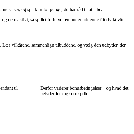
indsatser, og spil kun for penge, du har råd til at tabe.
g dem aktivt, så spillet forbliver en underholdende fritidsaktivitet.
d. Læs vilkårene, sammenlign tilbuddene, og vælg den udbyder, der
endant til
Derfor varierer bonusbetingelser – og hvad det
betyder for dig som spiller