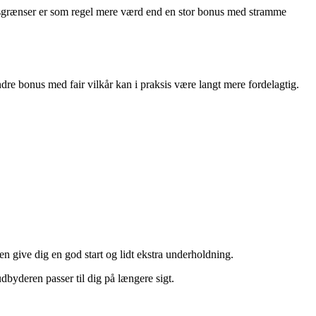
ddsgrænser er som regel mere værd end en stor bonus med stramme
dre bonus med fair vilkår kan i praksis være langt mere fordelagtig.
n give dig en god start og lidt ekstra underholdning.
dbyderen passer til dig på længere sigt.