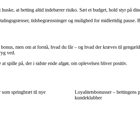
uske, at betting altid indebærer risiko. Sæt et budget, hold styr på dine 
talingsgrænser, tidsbegrænsninger og mulighed for midlertidig pause. Bru
 bonus, men om at forstå, hvad du får – og hvad der kræves til gengæl
ryg ved.
 spille på, der i sidste ende afgør, om oplevelsen bliver positiv.
som springbræt til nye
Loyalitetsbonusser – bettingens p
kundeklubber