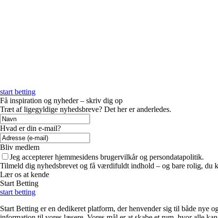
start betting
Få inspiration og nyheder – skriv dig op
Træt af ligegyldige nyhedsbreve? Det her er anderledes.
Hvad er din e-mail?
Bliv medlem
Jeg accepterer hjemmesidens brugervilkår og persondatapolitik.
Tilmeld dig nyhedsbrevet og få værdifuldt indhold – og bare rolig, du ka
Lær os at kende
Start Betting
start betting
Start Betting er en dedikeret platform, der henvender sig til både nye o
information til vores læsere. Vores mål er at skabe et rum, hvor alle kan