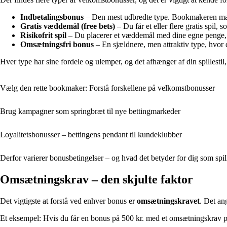
Indbetalingsbonus
– Den mest udbredte type. Bookmakeren matcher
Gratis væddemål (free bets)
– Du får et eller flere gratis spil
Risikofrit spil
– Du placerer et væddemål med dine egne penge, me
Omsætningsfri bonus
– En sjældnere, men attraktiv type, hvor
Hver type har sine fordele og ulemper, og det afhænger af din spillestil, 
Vælg den rette bookmaker: Forstå forskellene på velkomstbonusser
Brug kampagner som springbræt til nye bettingmarkeder
Loyalitetsbonusser – bettingens pendant til kundeklubber
Derfor varierer bonusbetingelser – og hvad det betyder for dig som spil
Omsætningskrav – den skjulte faktor
Det vigtigste at forstå ved enhver bonus er
omsætningskravet
. Det an
Et eksempel: Hvis du får en bonus på 500 kr. med et omsætningskrav på