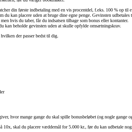
 din første indbetaling med en vis procentdel, f.eks. 100 % op til et be
, som du kan placere uden at bruge dine egne penge. Gevinsten udbetales t
n hvis du taber, får du indsatsen tilbage som bonus eller kontanter.
 du kan beholde gevinsten uden at skulle opfylde omsætningskrav.
hvilken der passer bedst til dig.
ler
giver, hvor mange gange du skal spille bonusbeløbet (og nogle gange og
 10x, skal du placere væddemål for 5.000 kr., før du kan udbetale nog