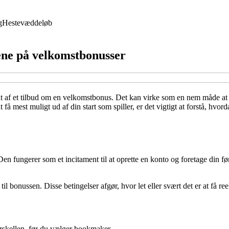
g
Hestevæddeløb
ene på velkomstbonusser
 af et tilbud om en velkomstbonus. Det kan virke som en nem måde at få
t få mest muligt ud af din start som spiller, er det vigtigt at forstå, hv
 fungerer som et incitament til at oprette en konto og foretage din fø
il bonussen. Disse betingelser afgør, hvor let eller svært det er at få ree
forskellen, før du vælger bookmaker.