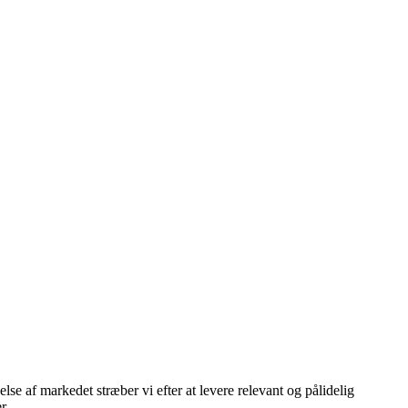
se af markedet stræber vi efter at levere relevant og pålidelig
r.