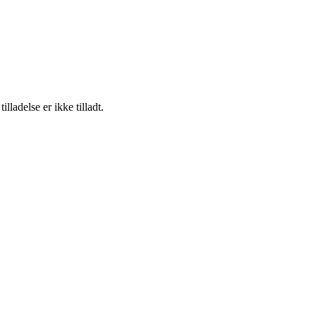
adelse er ikke tilladt.