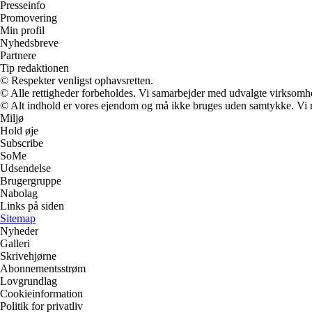
Presseinfo
Promovering
Min profil
Nyhedsbreve
Partnere
Tip redaktionen
© Respekter venligst ophavsretten.
© Alle rettigheder forbeholdes. Vi samarbejder med udvalgte virksomhed
© Alt indhold er vores ejendom og må ikke bruges uden samtykke. Vi mod
Miljø
Hold øje
Subscribe
SoMe
Udsendelse
Brugergruppe
Nabolag
Links på siden
Sitemap
Nyheder
Galleri
Skrivehjørne
Abonnementsstrøm
Lovgrundlag
Cookieinformation
Politik for privatliv