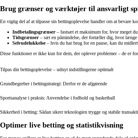
Brug grænser og værktøjer til ansvarligt sp
En vigtig del af at tilpasse sin bettingoplevelse handler om at bevare ko
Indbetalingsgrænser
– fastsæt et maksimum for, hvor meget du 
Tidsgrænser
– sæt en påmindelse, der fortæller dig, hvor længe 
Selvudelukkelse
– hvis du har brug for en pause, kan du midlert
Disse funktioner er ikke kun for dem, der oplever problemer – de er for
Tilpas din bettingoplevelse – udnyt indstillingerne optimalt
Grundbegreber i bettingstrategi: Derfor er de afgørende
Sportsanalyse i praksis: Anvendelse i fodbold og basketball
Sikkerhed i betting: Sådan sikrer teknologien trygge og stabile transakt
Optimer live betting og statistikvisning