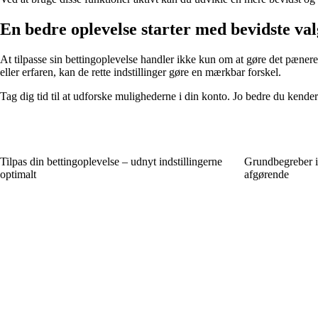
En bedre oplevelse starter med bevidste val
At tilpasse sin bettingoplevelse handler ikke kun om at gøre det pænere
eller erfaren, kan de rette indstillinger gøre en mærkbar forskel.
Tag dig tid til at udforske mulighederne i din konto. Jo bedre du kender 
Tilpas din bettingoplevelse – udnyt indstillingerne
Grundbegreber i 
optimalt
afgørende