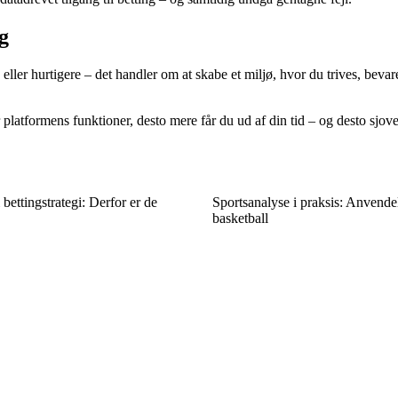
g
 eller hurtigere – det handler om at skabe et miljø, hvor du trives, be
platformens funktioner, desto mere får du ud af din tid – og desto sjovere
bettingstrategi: Derfor er de
Sportsanalyse i praksis: Anvende
basketball