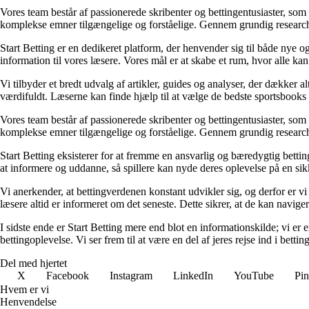
Vores team består af passionerede skribenter og bettingentusiaster, som er
komplekse emner tilgængelige og forståelige. Gennem grundig research o
Start Betting er en dedikeret platform, der henvender sig til både nye o
information til vores læsere. Vores mål er at skabe et rum, hvor alle kan
Vi tilbyder et bredt udvalg af artikler, guides og analyser, der dækker a
værdifuldt. Læserne kan finde hjælp til at vælge de bedste sportsbooks og
Vores team består af passionerede skribenter og bettingentusiaster, som er
komplekse emner tilgængelige og forståelige. Gennem grundig research o
Start Betting eksisterer for at fremme en ansvarlig og bæredygtig bettingk
at informere og uddanne, så spillere kan nyde deres oplevelse på en si
Vi anerkender, at bettingverdenen konstant udvikler sig, og derfor er v
læsere altid er informeret om det seneste. Dette sikrer, at de kan naviger
I sidste ende er Start Betting mere end blot en informationskilde; vi er 
bettingoplevelse. Vi ser frem til at være en del af jeres rejse ind i betti
Del med hjertet
X
Facebook
Instagram
LinkedIn
YouTube
Pin
Hvem er vi
Henvendelse