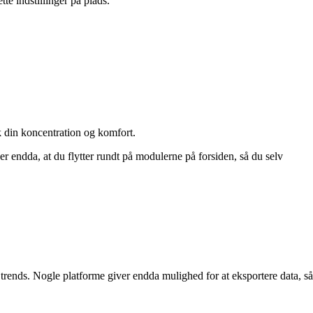
te indstillinger på plads.
k din koncentration og komfort.
r endda, at du flytter rundt på modulerne på forsiden, så du selv
og trends. Nogle platforme giver endda mulighed for at eksportere data, så