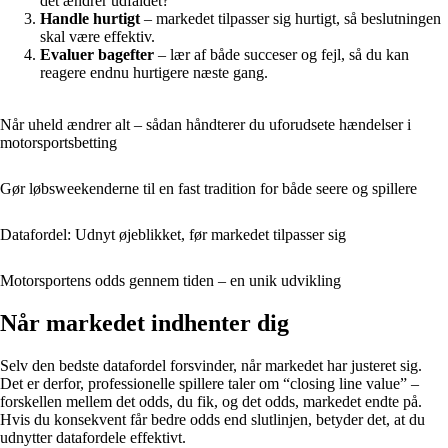
det ændrer udfaldet?
Handle hurtigt
– markedet tilpasser sig hurtigt, så beslutningen
skal være effektiv.
Evaluer bagefter
– lær af både succeser og fejl, så du kan
reagere endnu hurtigere næste gang.
Når uheld ændrer alt – sådan håndterer du uforudsete hændelser i
motorsportsbetting
Gør løbsweekenderne til en fast tradition for både seere og spillere
Datafordel: Udnyt øjeblikket, før markedet tilpasser sig
Motorsportens odds gennem tiden – en unik udvikling
Når markedet indhenter dig
Selv den bedste datafordel forsvinder, når markedet har justeret sig.
Det er derfor, professionelle spillere taler om “closing line value” –
forskellen mellem det odds, du fik, og det odds, markedet endte på.
Hvis du konsekvent får bedre odds end slutlinjen, betyder det, at du
udnytter datafordele effektivt.